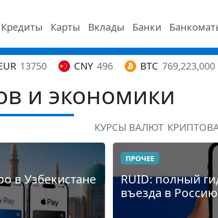
Кредиты
Карты
Вклады
Банки
Банкомат
EUR
13750
CNY
496
BTC
769,223,000
ов и экономики
КУРСЫ ВАЛЮТ
КРИПТОВ
ПРОЧЕЕ
оро в Узбекистане
RUID: полный ги
въезда в Россию