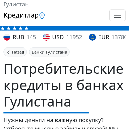
Гулистан
Кредитлар
RUB
145
USD
11952
EUR
13780
Назад
Банки Гулистана
Потребительские
кредиты в банках
Гулистана
Нужны деньги на важную покупку?
Отбросьте мысли о займах у друзей! Мы