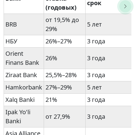
срок
(годовых)
от 19,5% до
BRB
5 лет
29%
НБУ
26%–27%
3 года
Orient
26%
3 года
Finans Bank
Ziraat Bank
25,5%–28%
3 года
Hamkorbank
27%–29%
5 лет
Xalq Banki
21%
3 года
Ipak Yo'li
от 27,9%
3 года
Banki
Asia Alliance