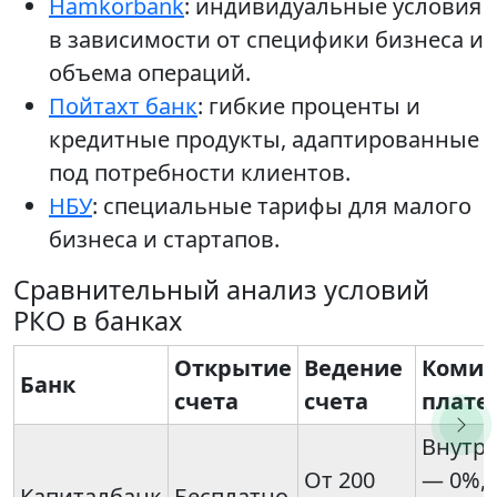
Hamkorbank
: индивидуальные условия
в зависимости от специфики бизнеса и
объема операций.
Пойтахт банк
: гибкие проценты и
кредитные продукты, адаптированные
под потребности клиентов.
НБУ
: специальные тарифы для малого
бизнеса и стартапов.
Сравнительный анализ условий
РКО в банках
Открытие
Ведение
Комис
Банк
счета
счета
плате
Внутри
От 200
— 0%, 
Капиталбанк
Бесплатно