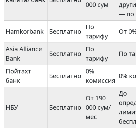
000 сум
другие
— по 
По
Hamkorbank
Бесплатно
От 0%
тарифу
Asia Alliance
По
Бесплатно
По та
Bank
тарифу
Пойтахт
0%
Бесплатно
0% ко
банк
комиссия
До
От 190
опред
НБУ
Бесплатно
000 сум/
лимит
мес
беспл