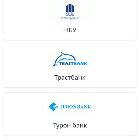
НБУ
Трастбанк
Турон банк