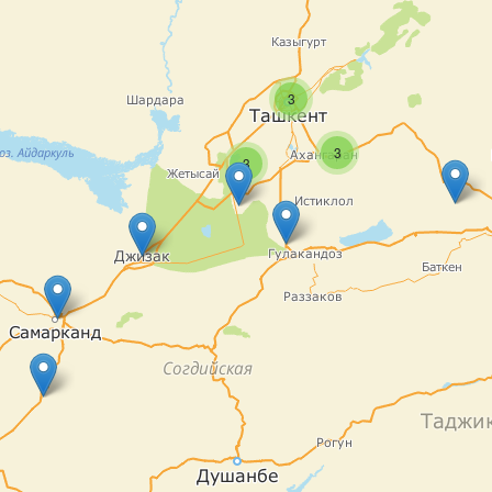
3
3
3