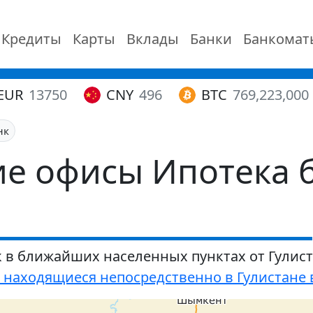
Кредиты
Карты
Вклады
Банки
Банкомат
EUR
13750
CNY
496
BTC
769,223,000
нк
е офисы Ипотека б
 в ближайших населенных пунктах от Гулис
 находящиеся непосредственно в Гулистане 